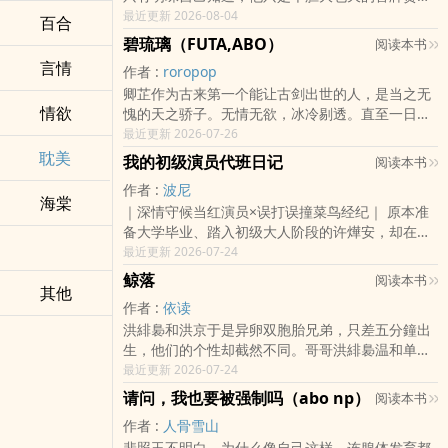
封建大爹鳏夫味皇帝x被宠娇的可怜小宝 差18
最近更新 2026-08-04
百合
Tag：BL、古代、双性、父子、年上、1v1
碧琉璃（FUTA,ABO）
阅读本书
言情
作者 :
roropop
卿芷作为古来第一个能让古剑出世的人，是当之无
情欲
愧的天之骄子。无情无欲，冰冷剔透。直至一日，
陌生的少女设计将她囚禁，撩开她衣袍。“你说，你
最近更新 2026-07-26
是不是最下贱的？”排雷：瞎写，解压用的，卿芷靖
耽美
我的初级演员代班日记
阅读本书
川，年上，前期弱攻强受不完全肉文，有剧情，标
作者 :
波尼
题后有括号的是h章受非洁，存在与其他人（AO都
海棠
｜深情守候当红演员×误打误撞菜鸟经纪｜ 原本准
有，都女的）的身体关系和多p情节，有ntr。攻守
备大学毕业、踏入初级大人阶段的许燁安，却在上
攻德(重点！！！）感情上始终1v1设定女A没有阴
班第一天意外与公司的年轻演员，易辰，交换了身
最近更新 2026-07-24
囊，有b，所以会有受一边骑一边扣
体。 作为名义上的经纪助理，许燁安当然不能让演
鲸落
阅读本书
其他
员本人..
作者 :
依读
洪緋裊和洪京于是异卵双胞胎兄弟，只差五分鐘出
生，他们的个性却截然不同。哥哥洪緋裊温和单
纯，弟弟洪京于聪明活泼，两人像是鲸鱼和飞鸟，
最近更新 2026-07-24
处在世界的两端。 高中遇见宋落后，洪緋裊的生活
请问，我也要被强制吗（abo np）
阅读本书
產生天翻地覆的..
作者 :
人骨雪山
裴照玉不明白，为什么像自己这样，连腺体发育都