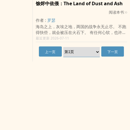
馀烬中依偎：The Land of Dust and Ash
阅读本书
作者 :
罗瑟
海岛之上，灰埃之地，两国的战争永无止尽。 不跑
得快些，就会被压在火石下。 有任何心软，也许死
的就是自己。 五一和任何人都没有关係，没有丝毫
最近更新 2026-07-11
怜悯同情，孑然一身，计算着如何活到明天。 ..
上一页
下一页