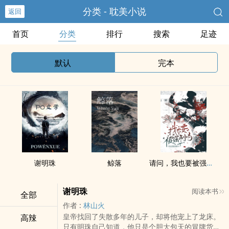
分类 - 耽美小说
返回
首页
分类
排行
搜索
足迹
默认
完本
谢明珠
鲸落
请问，我也要被强制吗（abo np）
谢明珠
阅读本书
全部
作者 :
林山火
皇帝找回了失散多年的儿子，却将他宠上了龙床。
高辣
只有明珠自己知道，他只是个胆大包天的冒牌货。