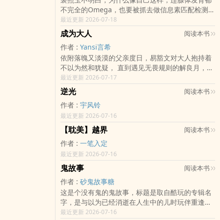
不完全的Omega，也要被抓去做信息素匹配检测。
更让人想不到的是，结果显示，与她高度契合的
最近更新 2026-07-18
Alpha人数竟然达到了四个及以上。而这份数据
成为大人
阅读本书
里，还不包括她的血亲和未成年匹配者。?阅前请知
作者 :
Yansi言希
悉：男全洁，含骨科。共计六个男主，其中有一对
依附落魄又淡漠的父亲度日，易豁文对大人抱持着
兄弟。存在部分男主看不起女主出身和容貌的剧
不以为然和犹疑， 直到遇见无畏规则的解良月，打
情。女主后期也不会变美。普女设定指的是主角长
破了他的既定认知。 当生活的窘迫被不着痕跡地打
最近更新 2026-07-17
相普通。她的能力并不普通。我流ABO设定，
结，当菸味在安心与习惯间画上等号， 当数字与
逆光
阅读本书
符..
作者 :
宇风铃
最近更新 2026-07-16
【耽美】越界
阅读本书
作者 :
一笔入定
最近更新 2026-07-16
鬼故事
阅读本书
作者 :
砂鬼故事糖
这是个没有鬼的鬼故事，标题是取自酷玩的专辑名
字，是与以为已经消逝在人生中的儿时玩伴重逢的
小故事
最近更新 2026-07-16