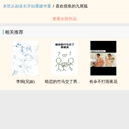
末世从副县长开始重建华夏
/
喜欢摸鱼的九尾狐
查看全部作品
相关推荐
李悯(兄妹)
暗恋的竹马交了男朋友（bg，弯掰直，1v2）
有伞不打雨夜花