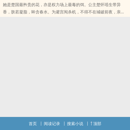
她是楚国最矜贵的花，亦是权力场上最毒的饵。公主楚怀瑶生带异
香，肤若凝脂，眸含春水。为避宫闱杀机，不得不在城破前夜，亲手
解开了父皇的龙袍玉带……自此，那抹带着稚嫩甜香的身影，便成了整
个王朝最隐秘的欲望。待这金丝雀啄断囚笼，登临天子位，一转头，
满朝文武已尽在裙下。宰相执笔蘸朱砂，玉扳指擦过她指尖：&quot;
陛下的字……还是这般没骨头。&quot;狼毫忽地折断，墨汁溅上她襟
口，&am
本站提示：各位书友要是觉得《满朝文武皆为帐中客（nph）》还不
错的话请不要忘记向您QQ群和微博里的朋友推荐哦！
首页
阅读记录
搜索小说
顶部