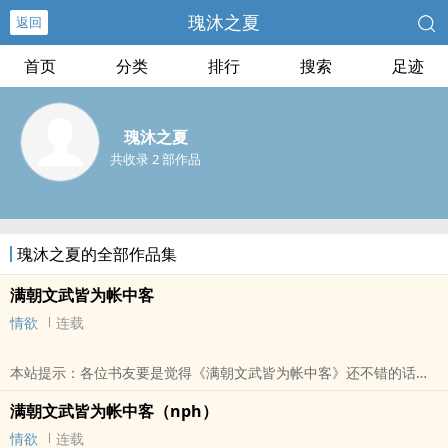
瑰沐之夏
返回
首页
分类
排行
搜索
足迹
瑰沐之夏
共收录 2 部作品
瑰沐之夏的全部作品集
满朝文武皆为帐中客
情欲
连载
本站提示：各位书友要是觉得《满朝文武皆为帐中客》还不错的话请
不要忘记向您QQ群和微博里的朋友推荐哦！
满朝文武皆为帐中客（nph）
情欲
连载