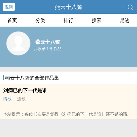
燕云十八骑
返回
首页
分类
排行
搜索
足迹
燕云十八骑
共收录 1 部作品
燕云十八骑的全部作品集
刘病已的下一代是谁
情欲
连载
本站提示：各位书友要是觉得《刘病已的下一代是谁》还不错的话请
不要忘记向您QQ群和微博里的朋友推荐哦！