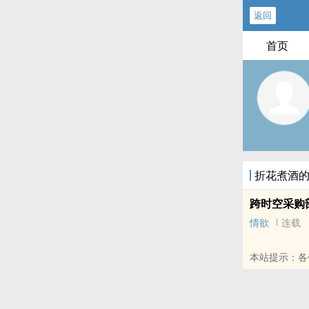
返回
首页
折花煮酒
跨时空采购
情欲
连载
本站提示：各
朋友推荐哦！