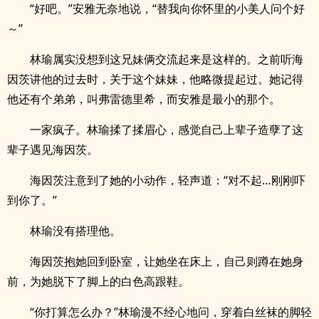
“好吧。”安雅无奈地说，“替我向你怀里的小美人问个好
～”
林瑜属实没想到这兄妹俩交流起来是这样的。之前听海
因茨讲他的过去时，关于这个妹妹，他略微提起过。她记得
他还有个弟弟，叫弗雷德里希，而安雅是最小的那个。
一家疯子。林瑜揉了揉眉心，感觉自己上辈子造孽了这
辈子遇见海因茨。
海因茨注意到了她的小动作，轻声道：“对不起…刚刚吓
到你了。”
林瑜没有搭理他。
海因茨抱她回到卧室，让她坐在床上，自己则蹲在她身
前，为她脱下了脚上的白色高跟鞋。
“你打算怎么办？”林瑜漫不经心地问，穿着白丝袜的脚轻