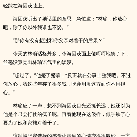
轻踩在海因茨膝上。
海因茨听出了她话里的意思，急忙道：“林瑜，你放心
吧，除了你以外我谁也不娶。”
“那你有没有想过和你父亲对着干的后果？”
今天的林瑜话格外多，令海因茨面上傻呵呵地笑了下，
丝毫没察觉出林瑜语气里的淡漠。
“想过了。”他蹙了蹙眉，“反正就在公事上整我吧。不过
你放心，我这些年存了很多钱，吃穿用度这方面你不用担
心。”
林瑜应了一声，想不到海因茨目光还挺长远，她还以为
他是个只会打仗的疯子呢。再看他现在这傻样，似乎铁了心
要为了她和家族对着干了。
这种被坚定选择的感觉让林瑜的心情变得很微妙，一方