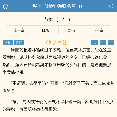
烬玉（纳粹 强取豪夺 h）
兄妹（1 / 1）
上一章
目录
封面
下一章
〔加入书签〕
海因茨抱着林瑜绕过了安雅，脸色沉得厉害。能在这里
看到她，说明格奥尔格以西线视察的名义，已经抵达巴黎。
然而，海因茨猜测格奥尔格来巴黎的实际目的，是逼他娶那
个贵族小姐。
“不请我进去坐坐吗？哥哥。”安雅歪了下头，面上依然带
着笑意。
“滚。”海因茨冷硬的语气吓得林瑜一颤，察觉到怀中女人
的异动，海因茨将她抱得更紧。