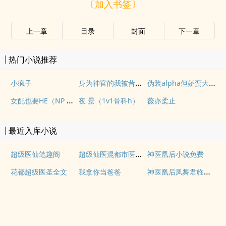
〔加入书签〕
上一章
目录
封面
下一章
热门小说推荐
身为神官的我被昔日部下俘获了
伪装alpha但娇蛮大小姐（abo NPH）
小疯子
女配也要HE（NP 快穿）
夜 景（1v1骨科h）
薇亦柔止
最近入库小说
超级仙医混都市医心医意
超级医仙笔趣阁
神医凰后小说免费
神医凰后凤舞君临渊免费小说
花都超级医圣全文
我拿你当爸爸