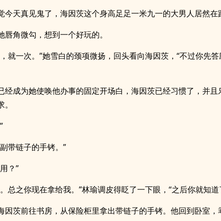
觉今天真见鬼了，海因茨这个身高足足一米九一的大男人居然在
她唇角微勾，想到一个好玩的。
吧，就一次。”她雪白的颈项微扬，回头看向海因茨，“不过你先答
已经成为她使唤他办事的固定开场白，海因茨已经习惯了，并且
求。
”
一副带链子的手铐。”
用？”
管。总之你现在拿给我。”林瑜调皮得眨了一下眼，“之后你就知道
海因茨前往书房，从保险柜里拿出带链子的手铐。他回到卧室，