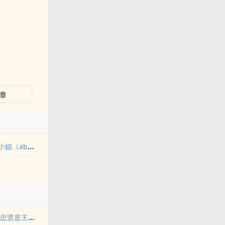
章
伪装alpha但娇蛮大小姐（abo NPH）
穿越朱由检开局救魏忠贤是主角的小