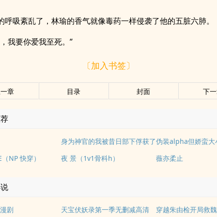
的呼吸紊乱了，林瑜的香气就像毒药一样侵袭了他的五脏六肺。
茨，我要你爱我至死。”
〔加入书签〕
上一章
目录
封面
下一
推荐
身为神官的我被昔日部下俘获了
E（NP 快穿）
夜 景（1v1骨科h）
薇亦柔止
小说
漫剧
天宝伏妖录第一季无删减高清