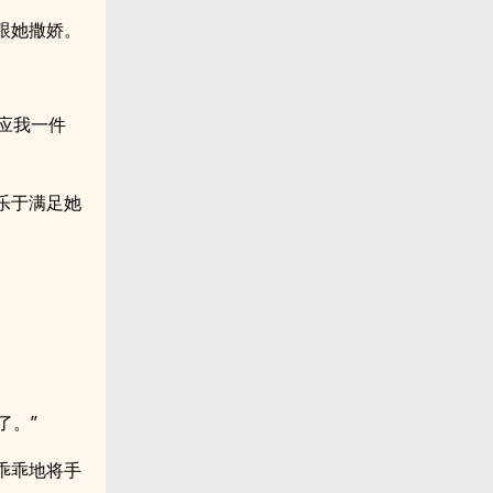
跟她撒娇。
应我一件
乐于满足她
了。”
乖乖地将手