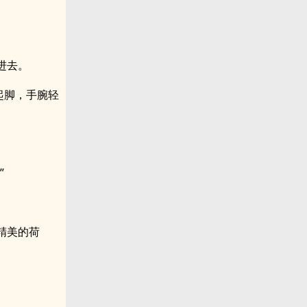
进去。
起脚，手腕轻
”
精美的荷