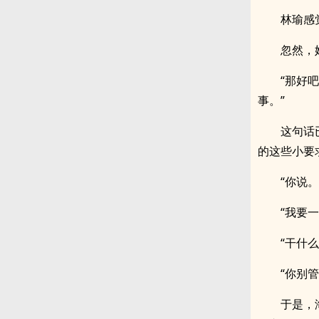
林瑜感
忽然，
“那好
事。”
这句话
的这些小要
“你说。
“我要
“干什么
“你别
于是，