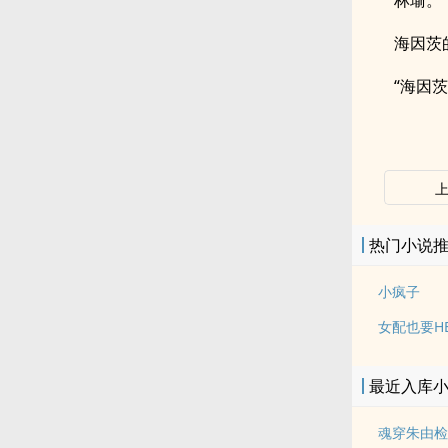
林瑜。
海因茨
“海因
热门小说
小疯子
女配也要H
最近入库
魂穿朱由检