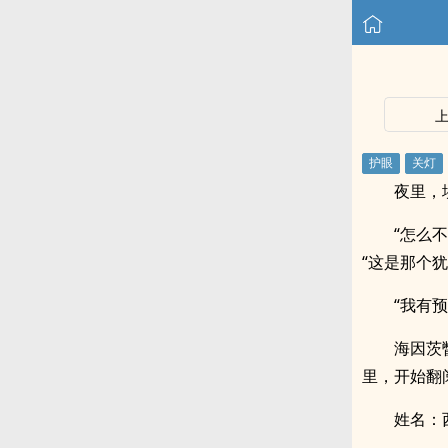
夜里，
“怎么
“这是那个
“我有
海因茨
里，开始翻
姓名：