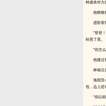
种虐杀对方
他狠狠
进卧室
“登登
轻晃了晃。
“你怎
他接过
林瑜注
海因茨
包，边上还
“你以