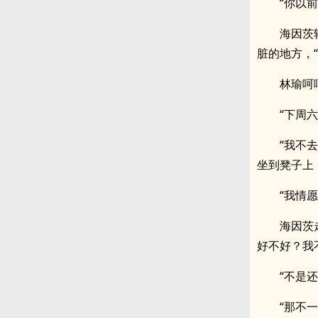
“你以
海因茨
脏的地方，
林瑜呵
“下周
“我不
坐到凳子上
“我情
海因茨
好不好？我
“不是
“那不