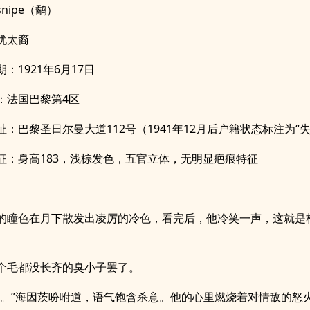
nipe（鹬）
犹太裔
：1921年6月17日
：法国巴黎第4区
址：巴黎圣日尔曼大道112号（1941年12月后户籍状态标注为“失
征：身高183，浅棕发色，五官立体，无明显疤痕特征
的瞳色在月下散发出凌厉的冷色，看完后，他冷笑一声，这就是
个毛都没长齐的臭小子罢了。
他。”海因茨吩咐道，语气饱含杀意。他的心里燃烧着对情敌的怒