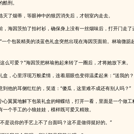
的酷刑。
捻灭了烟蒂，等眼神中的狠厉消失后，才朝室内走去。
前，海因茨拍了拍衬衫，确保身上没有一丝烟味后，打开门走了
！”一个包装精美的淡蓝色礼盒突然出现在海因茨面前。林瑜微踮
么这么可爱？”海因茨把林瑜抱起来转了一圈后，才将她放下来。
礼盒，心里浮现万般柔情，连着眉眼也变得温柔起来：“送我的？
意到他的耳侧红红的，笑道：“傻瓜，这里难不成还有别人吗？”
小心翼翼地解下包装礼盒的蝴蝶结，打开一看，里面是一个做工
有一个手工的小狼娃娃，模样既可爱又精致。
前不是说你的手艺上不了台面吗？这不是做得挺好的。”