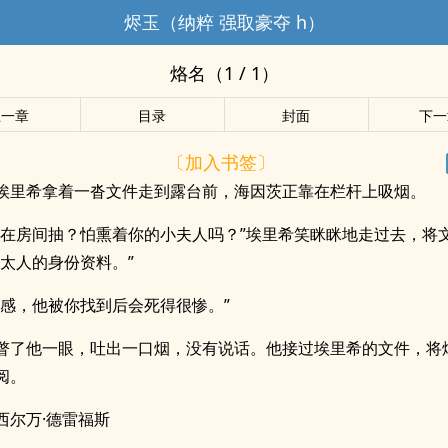
烬玉（纳粹 强取豪夺 h）
烙名（1 / 1）
上一章
目录
封面
下一
〔加入书签〕
埃里希拿着一沓文件走到露台前，海因茨正靠在栏杆上吸烟。
不在房间抽？怕熏着你的小夫人吗？”埃里希笑眯眯地走过去，将
犹太人的身份资料。”
预感，他被你找到后会死得很惨。”
瞥了他一眼，吐出一口烟，没有说话。他接过埃里希的文件，将
阅。
西尔万·德雷福斯