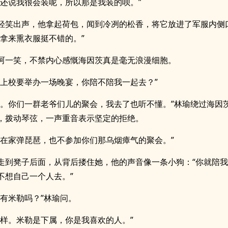
前还说我很会装呢，所以那是我装的呗。”
轻笑出声，他拿起荷包，闻到冷冽的松香，将它放进了军服内侧
“拿来熏衣服挺不错的。”
呵一笑，不禁内心感慨海因茨真是毫无浪漫细胞。
六上校要举办一场晚宴，你陪不陪我一起去？”
去。你们一群老爷们儿的聚会，我去了也听不懂。”林瑜绕过海因
，拨动琴弦，一声重音表示坚定的拒绝。
愿在家弹琵琶，也不参加你们那乌烟瘴气的聚会。”
走到凳子后面，从背后搂住她，他的声音像一条小狗：“你就陪
不想自己一个人去。”
还有米勒吗？”林瑜问。
一样。米勒是下属，你是我喜欢的人。”