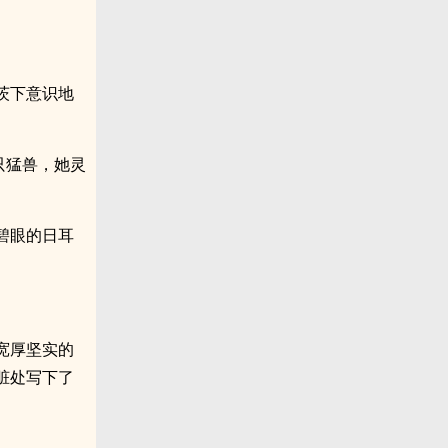
茨下意识地
只猛兽，她灵
碧眼的日耳
宽厚坚实的
脏处写下了