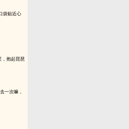
口袋贴近心
茨，抱起琵琶
我去一次嘛，