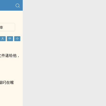
章
文件递给他，
烟叼在嘴