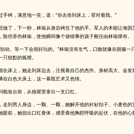
过手铐，满意地一笑，道：“你去坐到床上，背对着我。”
照做了，下一秒，林瑜从身后铐住了他的手。军人的本能让海因
，险些弄伤林瑜，使他瞬间像个做错事的孩子般任由林瑜摆布。
，别动。等一下会很好玩的。”林瑜没有生气，口吻就像在驯服一
一只狡黠的狐狸。
锁在床上，她走到床边去，注视着自己的杰作。身材高大、金发
缚在白色大床上，这一幕既艺术又色情。
到梳妆台前，从抽屉里拿出一支口红。
，走到男人身边，一颗、一颗，她解开他的衬衫扣子。小麦色的
她眼前，她扭出口红膏体，感受着他胸腔呼吸的起伏，在他的心
。