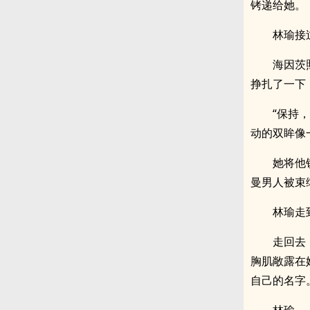
铐递给她。
林瑜接
海因茨
挣扎了一下
“保持
动的双眸像
她将他
曼男人被束
林瑜走
走回去
胸肌敞露在
自己的名字