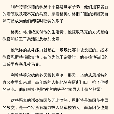
利希特菲尔德的学员个个都是世家子弟，他们拥有崭新
的着装以及花不完的马克。穿着格奥尔格旧军服的海因茨自
然而然成为他们闲暇时取笑的乐子。
格奥尔格拒绝支付他的生活费，他赚取马克的方式是给
教官和校工干杂活以及参加比赛。
他恐怖的战斗能力就是在一场场比赛中被发掘的。战术
教官恩斯特很欣赏他，在他为他干杂活时，他会往他破旧的
口袋里多塞几枚马克。
利希特菲尔德的冬天极其寒冷。那天，当他从恩斯特的
办公室里出来后，高年级的人把他堵在厕所门口，抢了他攒
的马克。他们嘲笑他是“教官的婊子”“靠男人上位的软蛋”
这些恶毒的话令海因茨无比愤怒，恩斯特是海因茨生母
的故交，是一个将所有精力投入到军校的人，而海因茨也是