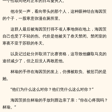
一个性取向绝对正常的日耳曼男人。
他冷笑一声，看向带头的那个人，这种眼神结合海因茨
的个子，一股寒意弥漫在厕所里。
这群人最后被海因茨打得不省人事地倒在地上，海因茨
自己也受了不轻的伤。代价是他被关了叁天禁闭。禁闭室的
寒夜不亚于苏联的冬天。
以及记过处分并取消了比赛资格，这导致他赚取马克的
途径减少了，但之后没人再敢惹他。
林瑜的手停在海因茨的发上，仿佛被欺负、被惩罚的是
她。
“他们为什么这么对你？他们凭什么这么对你？”
海因茨抓住林瑜的手放到唇边亲了亲：“你在心疼我吗？
林瑜。”