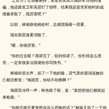
“之后为了让我被刷掉，老老实实加入国防军当他的傀
儡，他还跟党卫军高层打了招呼。结果我还是凭军校时的成
绩被录取了，我厉害吧？”
以前，林瑜跟他相处时，总感觉隔着一层雾。
现在那层迷雾消散了。
“嗯，你很厉害。”
“你的过去呢？我讲完了，轮到你讲了。你长得这么漂
亮，一定有很多法国佬给你写情书。”
林瑜轻笑出声，掐了一下他的脸，语气里的宠溺连她自
己都没察觉：“海因茨，你幼不幼稚啊？”
海因茨冷哼一声，眸色暗了暗，道：“真想把他们都抓起
来枪毙。”
“你能不能不要突然说这么恐怖的话？”林瑜又掐了一下他