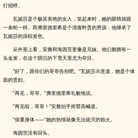
打招呼。
瓦妮莎是个极其美艳的女人，笑起来时，她的眼睛就跟
一条蛇一样。而弗里德里希是个清瘦矜贵的男孩，他继承了
瓦妮莎的深棕发色。
从外形上看，安雅和海因茨更像是兄妹。他们都拥有一
头金发，在这个阴沉的下雪天里尤为夺目。
“好了，跟你们的哥哥告别吧。”瓦妮莎示意道，她是个体
面的贵妇。
“再见，哥哥。”弗里德里希礼貌地说。
“再见啦，哥哥！”安雅抬手挥臂高喊道。
“保重身体——”她的热情就像无法熄灭的焰火。
海因茨没有回头。