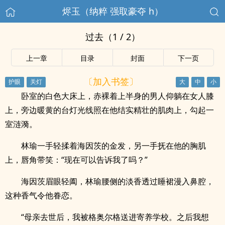
烬玉（纳粹 强取豪夺 h）
过去（1 / 2）
上一章
目录
封面
下一页
〔加入书签〕
卧室的白色大床上，赤裸着上半身的男人仰躺在女人膝
上，旁边暖黄的台灯光线照在他结实精壮的肌肉上，勾起一
室涟漪。
林瑜一手轻揉着海因茨的金发，另一手抚在他的胸肌
上，唇角带笑：“现在可以告诉我了吗？”
海因茨眉眼轻阖，林瑜腰侧的淡香透过睡裙漫入鼻腔，
这种香气令他眷恋。
“母亲去世后，我被格奥尔格送进寄养学校。之后我想