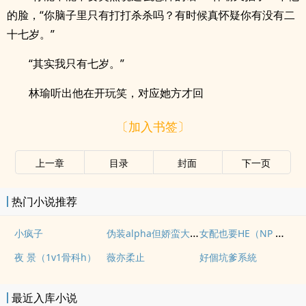
的脸，“你脑子里只有打打杀杀吗？有时候真怀疑你有没有二
十七岁。”
“其实我只有七岁。”
林瑜听出他在开玩笑，对应她方才回
〔加入书签〕
上一章
目录
封面
下一页
热门小说推荐
伪装alpha但娇蛮大小姐（abo NPH）
女配也要HE（NP 快穿）
小疯子
夜 景（1v1骨科h）
薇亦柔止
好個坑爹系統
最近入库小说