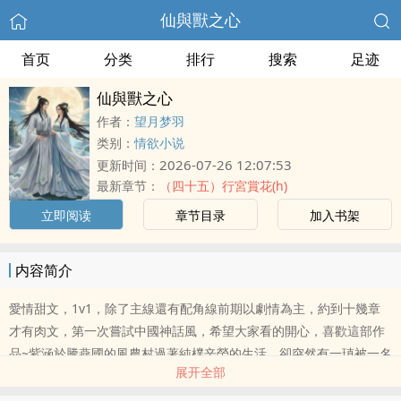
仙與獸之心
首页
分类
排行
搜索
足迹
仙與獸之心
作者：
望月梦羽
类别：
情欲小说
2026-07-26 12:07:53
更新时间：
最新章节：
（四十五）行宮賞花(h)
立即阅读
章节目录
加入书架
内容简介
愛情甜文，1v1，除了主線還有配角線前期以劇情為主，約到十幾章
才有肉文，第一次嘗試中國神話風，希望大家看的開心，喜歡這部作
品~紫涵於騰燕國的風農村過著純樸辛勞的生活，卻突然有一瑱被一名
展开全部
男子告知，自己是先天五尊的上神之一，羽仙聖母。從凡間突然被提
攜為神仙，有許許多多的困惑與不知所措，但好在有白虎守護獸，寒