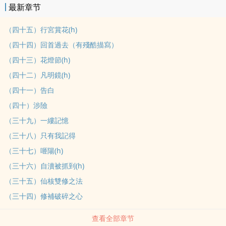
最新章节
耀上仙陪伴在側，面對重重困難便不再是一人孤獨而行。守護獸因著
契約必須無條件服從羽仙聖母的命令，因此寒耀的過去被凌虐的傷痕
（四十五）行宮賞花(h)
累累，更讓紫涵對他更加疼惜。隨著與寒曜日夜的相處，紫涵漸漸對
（四十四）回首過去（有殘酷描寫）
他產生不一樣的情愫，直到他的靈力徹底耗盡時，得知需與男子進行
（四十三）花燈節(h)
體液交融以行補氣，他們的關係自此又有了不同的意義......
（四十二）凡明鏡(h)
（四十一）告白
（四十）涉險
（三十九）一縷記憶
（三十八）只有我記得
（三十七）咂陽(h)
（三十六）自瀆被抓到(h)
（三十五）仙核雙修之法
（三十四）修補破碎之心
查看全部章节